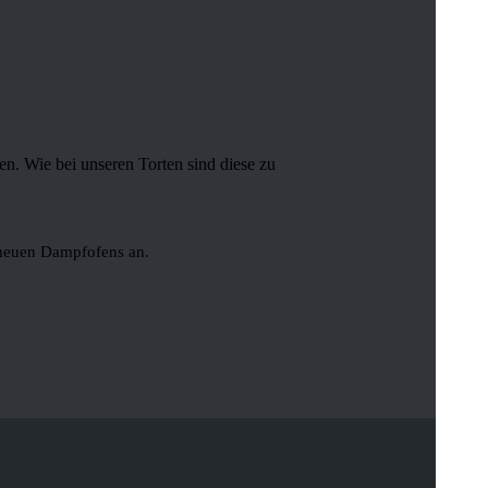
en. Wie bei unseren Torten sind diese zu
 neuen Dampfofens an.