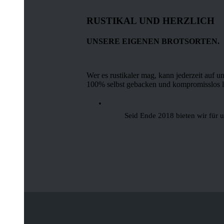
RUSTIKAL UND HERZLICH
UNSERE EIGENEN BROTSORTEN.
Wer es rustikaler mag, kann jederzeit auf u
100% selbst gebacken und kompromisslos l
Seid Ende 2018 bieten wir für