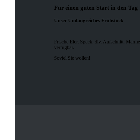
Für einen guten Start in den Tag
Unser Umfangreiches Frühstück
Frische Eier, Speck, div. Aufschnitt, Marme
verfügbar.
Soviel Sie wollen!