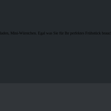
laden, Mini-Würstchen. Egal was Sie für Ihr perfektes Frühstück brauch